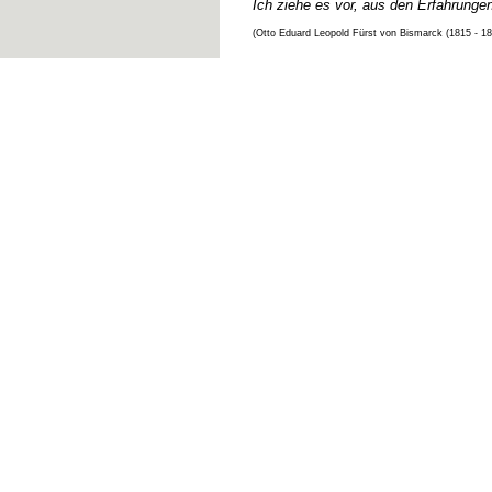
Ich ziehe es vor, aus den Erfahrunge
(Otto Eduard Leopold Fürst von Bismarck (1815 - 1