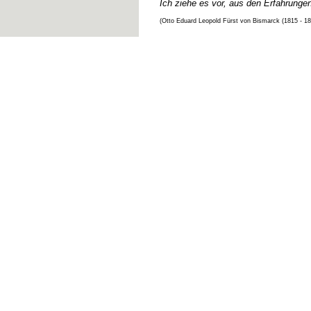
Ich ziehe es vor, aus den Erfahrunge
(Otto Eduard Leopold Fürst von Bismarck (1815 - 1