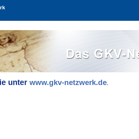
rk
ie unter
www.gkv-netzwerk.de
.