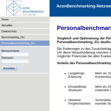
AconBenchmarking-Netzwe
Home
Aktuelles
Personalbenchmar
Datenschutz
Benchmarking_21c
Vergleich und Optimierung der Pe
Personalbenchmarking_21c deutlic
Personalbenchmarking_21c
Die Änderungen zu den Zusatzbeiträg
Benutzername:
Um diese Herausforderung meistern z
möglicher Potenziale bei allen Kran
Passwort:
Vorteile des Personalbenchmarki
Langjährige
Mehr als 10
Erfahrung:
Krankenkas
Einsatzfähige
Mehr als 2
Strukturen
:
entwickelt, 
Objektive
Sicherstell
Vergleichbarkeit:
erprobte St