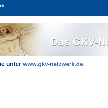
rk
ie unter
www.gkv-netzwerk.de
.