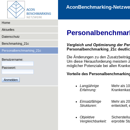
AconBenchmarking-Netzwe
Home
Aktuelles
Personalbenchmar
Datenschutz
Benchmarking_21c
Vergleich und Optimierung der Pe
Personalbenchmarking_21c deutlic
Personalbenchmarking_21c
Die Änderungen zu den Zusatzbeiträg
Benutzername:
Um diese Herausforderung meistern z
möglicher Potenziale bei allen Kran
Passwort:
Vorteile des Personalbenchmarki
Langjährige
Mehr als 10
Erfahrung:
Krankenkas
Einsatzfähige
Mehr als 2
Strukturen
:
entwickelt, 
Objektive
Sicherstell
Vergleichbarkeit:
erprobte St