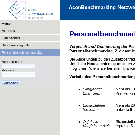
AconBenchmarking-Netzwe
Home
Aktuelles
Personalbenchmar
Datenschutz
Benchmarking_21c
Vergleich und Optimierung der Pe
Personalbenchmarking_21c deutlic
Personalbenchmarking_21c
Die Änderungen zu den Zusatzbeiträg
Benutzername:
Um diese Herausforderung meistern z
möglicher Potenziale bei allen Kran
Passwort:
Vorteile des Personalbenchmarki
Langjährige
Mehr als 10
Erfahrung:
Krankenkas
Einsatzfähige
Mehr als 2
Strukturen
:
entwickelt, 
Objektive
Sicherstell
Vergleichbarkeit:
erprobte St